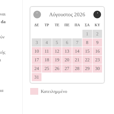
ναι
'
Αύγουστος 2026
'
 da
ΔΕ
ΤΡ
ΤΕ
ΠΕ
ΠΑ
ΣΑ
ΚΥ
1
2
ούν
3
4
5
6
7
8
9
10
11
12
13
14
15
16
κής
ι
17
18
19
20
21
22
23
24
25
26
27
28
29
30
31
ια
Κατειλημμένο