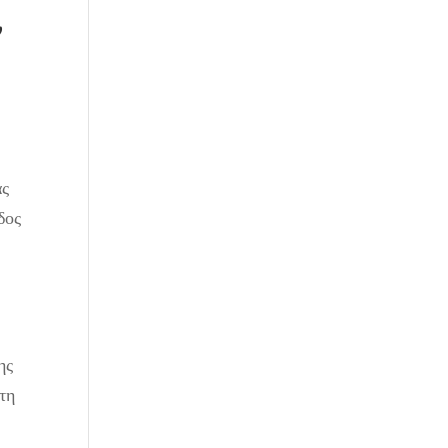
,
άς
δος
ης
τη