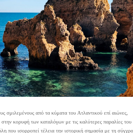
υς σμιλεμένους από τα κύματα του Ατλαντικού επί αιώνες,
ά στην κορυφή των καταλόγων με τις καλύτερες παραλίες του
όλη που ισορροπεί τέλεια την ιστορική σημασία με τη σύγχρ