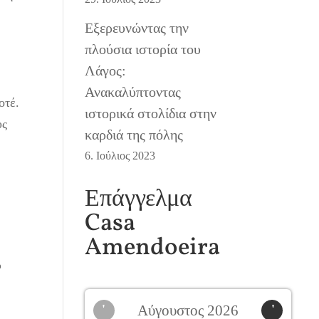
Εξερευνώντας την
πλούσια ιστορία του
Λάγος:
Ανακαλύπτοντας
οτέ.
ιστορικά στολίδια στην
υς
καρδιά της πόλης
6. Ιούλιος 2023
Επάγγελμα
Casa
Amendoeira
ς
ώ
'
Αύγουστος 2026
'