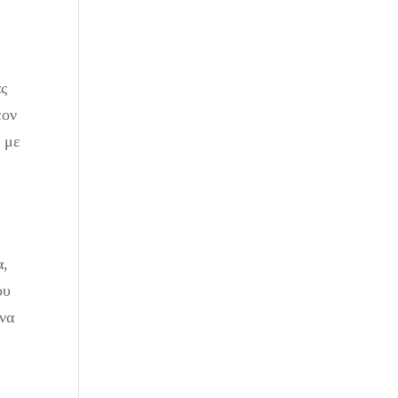
ας
έον
e με
α,
ου
 να