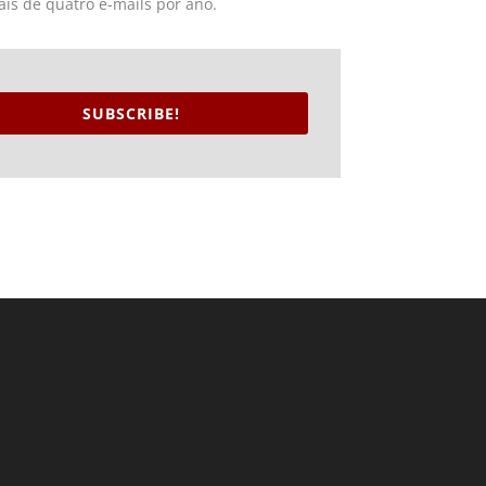
ais de quatro e-mails por ano.
SUBSCRIBE!